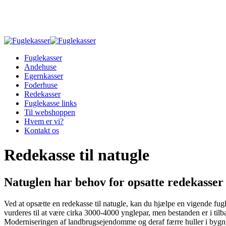
Skip
to
main
content
Fuglekasser
Andehuse
Egernkasser
Foderhuse
Redekasser
Fuglekasse links
Til webshoppen
Hvem er vi?
Kontakt os
Redekasse til natugle
Natuglen har behov for opsatte redekasser
Ved at opsætte en redekasse til natugle, kan du hjælpe en vigende f
vurderes til at være cirka 3000-4000 ynglepar, men bestanden er i tilb
Moderniseringen af landbrugsejendomme og deraf færre huller i bygning