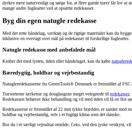
dyrkes mere naturvenligt og sørge for, at flere gamle træer får lov at 
mange andre fuglearter ved at opsætte redekasser.
Byg din egen natugle redekasse
Med det rette håndelag, værktøj og de rigtige materialer kan du bygg
inklusive en oversigt over mål på redekasser til forskellige fuglearter.
Natugle redekasse med anbefalede mål
Kniber det med lysten, tiden eller håndelaget, kan du købe
natuglered
Bæredygtig, holdbar og vejrbestandig
Natugleredekasserne fra GreenTools® Denmark er fremstillet af FSC-c
Træsorterne lærketræ og douglasgran meget velegnede til
redekasser
,
Redekassen behøver ikke behandling og vil med tiden vil få en flot sø
Redekasserne er fremstillet af 22 mm tykke brædder, er samlet med rust
holdbar og vejrbestandig, selv i et fugtigt klima som det danske.
Bor du i et særligt vejrudsat område, f.eks. ved den jyske vestkyst, vi