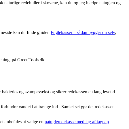
nok naturlige redehuller i skovene, kan du og jeg hjælpe natuglen og
emmeside kan du finde guiden
Fuglekasser – sådan bygger du selv
,
rening, på GreenTools.dk.
rer bakterie- og svampevækst og sikrer redekassen en lang levetid.
 forhindre vandet i at trænge ind. Samlet set gør det redekassen
 det anbefales at vælge en
natugleredekasse med tag af tagpap
.