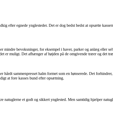
dkig efter egnede ynglesteder. Det er dog bedst bedst at opsætte kassern
ler mindre bevoksninger, for eksempel i haver, parker og anlæg eller se
et er muligt. Det afhænger af højden på de omgivende træer og det træ
 eller hårdt sammenpresset halm formet som en hønserede. Det forhindrer
digt at fore kasses bund efter opsætning.
kre natuglerne et godt og sikkert ynglested. Men samtidig hjælper natug