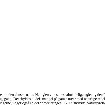
ugleart i den danske natur. Natuglen vores mest almindelige ugle, og 
agegang. Det skyldes til dels mangel på gamle træer med naturlige redeh
erne, udgør også en del af forklaringen. I 2005 indførte Naturstyrelsen