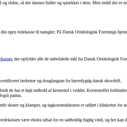
stå og rådne, så der dannes huller og sprækker i dem. Men indtil der er 
e din egen redekasse til natugler. På Dansk Ornitologisk Forenings hj
ekasser
, der opfylder alle de anbefalede mål fra Dansk Ornitologisk Fo
ertificeret lærketræ og douglasgran fra bæredygtig dansk skovdrift.
 fordi de har et højt indhold af kernestof i veddet. Kernestoffet forhind
lvgrå patina.
fri skruer og klamper, og tagkonstruktionen er udført i klinketræ for at
l redekassen være ekstra udsat for en saltholdig fugtig vind, og her kan